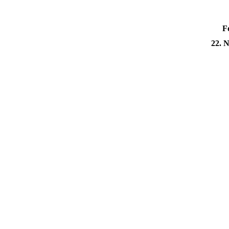
F
22. N