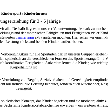
Kindersport / Kinderturnen
ngserziehung für 3 - 6 jährige
r alle. Deshalb liegt es in unserer Verantwortung, sie stark zu mache
klungsstand der motorischen Fähigkeiten und Fertigkeiten vieler Kinde
engagierten
Trainerteam
aktiv angehen möchten. Hier sehen wir einen kl
en Leistungsrückstand bei den Kindern aufzuarbeiten.
Vorbereitungskurs für alle Sportarten dar. In unseren Gruppen erleben 
 spielerisch an die verschiedenen Formen des Sports herangeführt. W
uch koordinative Fertigkeiten. Außerdem lernen die Kinder, wie wichtig
Körperhaltung ist.
e Vermittlung von Regeln, Sozialverhalten und Gerechtigkeitsempfinden
icht nur individuelle Leistung bedeutet, sondern auch Miteinander, Res
Teamgeist.
pielerisches Konzept, das Kinder begeistert und sie motiviert, aktiv zu
s Sächsische Kindersportabzeichen zu erwerben – ein weiterer Anreiz,