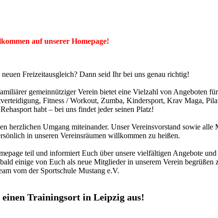
lkommen auf unserer Homepage!
neuen Freizeitausgleich? Dann seid Ihr bei uns genau richtig!
familiärer gemeinnütziger Verein bietet eine Vielzahl von Angeboten f
tverteidigung, Fitness / Workout, Zumba, Kindersport, Krav Maga, Pil
Rehasport habt – bei uns findet jeder seinen Platz!
en herzlichen Umgang miteinander. Unser Vereinsvorstand sowie alle M
ersönlich in unseren Vereinsräumen willkommen zu heißen.
page teil und informiert Euch über unsere vielfältigen Angebote und 
bald einige von Euch als neue Mitglieder in unserem Verein begrüßen 
eam vom der Sportschule Mustang e.V.
einen Trainingsort in Leipzig aus!