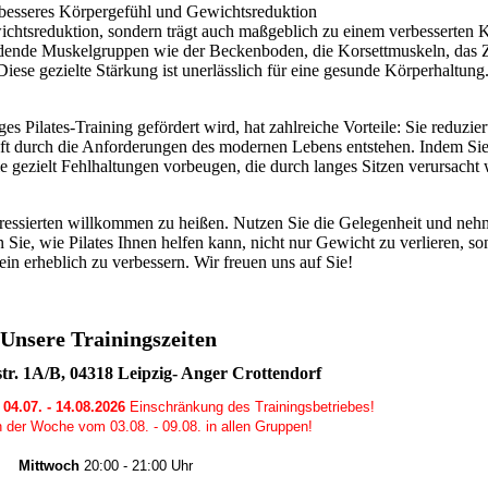
n besseres Körpergefühl und Gewichtsreduktion
ewichtsreduktion, sondern trägt auch maßgeblich zu einem verbesserten 
eidende Muskelgruppen wie der Beckenboden, die Korsettmuskeln, das 
iese gezielte Stärkung ist unerlässlich für eine gesunde Körperhaltung
s Pilates-Training gefördert wird, hat zahlreiche Vorteile: Sie reduzier
 durch die Anforderungen des modernen Lebens entstehen. Indem Sie 
e gezielt Fehlhaltungen vorbeugen, die durch langes Sitzen verursacht
nteressierten willkommen zu heißen. Nutzen Sie die Gelegenheit und neh
 Sie, wie Pilates Ihnen helfen kann, nicht nur Gewicht zu verlieren, s
in erheblich zu verbessern. Wir freuen uns auf Sie!
Unsere Trainingszeiten
str. 1A/B, 04318 Leipzig- Anger Crottendorf
4.07. - 14.08.2026
Einschränkung des Trainingsbetriebes!
n der Woche vom 03.08. - 09.08. in allen Gruppen!
Mittwoch
20:00 - 21:00 Uhr