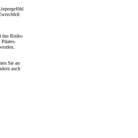
Körpergefühl
Zwerchfell
.
t das Risiko
Pilates-
 werden.
men Sie an
ondern auch